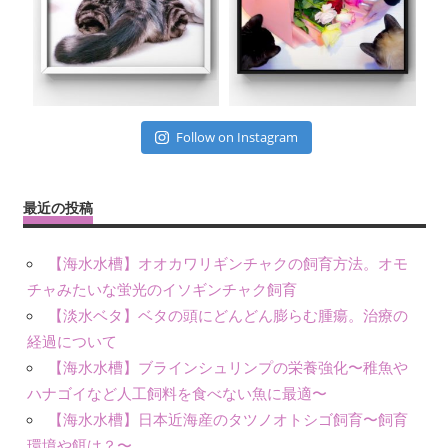
Follow on Instagram
最近の投稿
【海水水槽】オオカワリギンチャクの飼育方法。オモ
チャみたいな蛍光のイソギンチャク飼育
【淡水ベタ】ベタの頭にどんどん膨らむ腫瘍。治療の
経過について
【海水水槽】ブラインシュリンプの栄養強化〜稚魚や
ハナゴイなど人工飼料を食べない魚に最適〜
【海水水槽】日本近海産のタツノオトシゴ飼育〜飼育
環境や餌は？〜