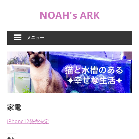
コ
NOAH's ARK
ン
テ
猫
ン
や
ツ
メニュー
海
へ
水
ス
水
キ
槽
ッ
な
プ
ど
日
常
ブ
家電
ロ
グ
iPhone12発売決定