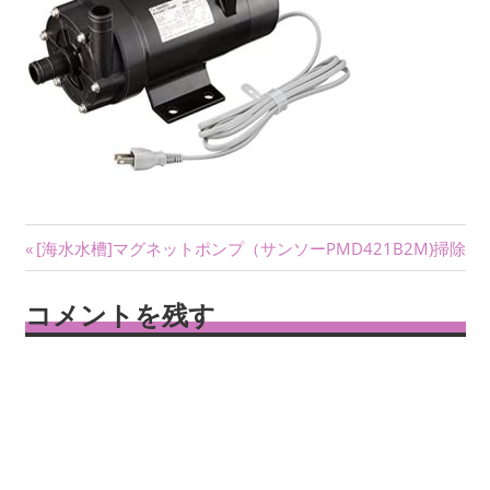
投
前
[海水水槽]マグネットポンプ（サンソーPMD421B2M)掃除
の
稿
記
コメントを残す
ナ
事:
ビ
ゲ
ー