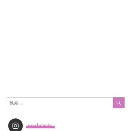
シ
ョ
ン
_noahsarks_