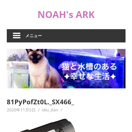
コ
NOAH's ARK
ン
テ
猫
ン
や
ツ
メニュー
海
へ
水
ス
水
キ
槽
ッ
な
プ
ど
日
常
ブ
81PyPofZt0L._SX466_
ロ
2020年11月5日
oku_dan
グ