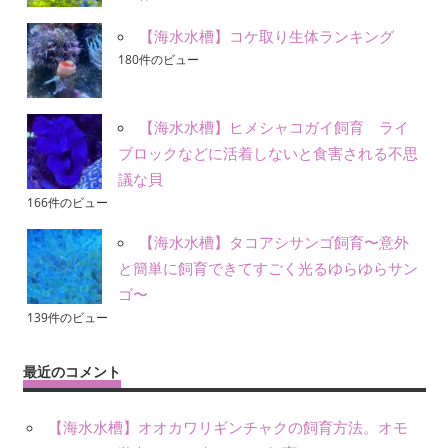
【海水水槽】コケ取り生体ランキング
180件のビュー
【海水水槽】ヒメシャコガイ飼育 ライ
ブロックなどに活着しないと食害される不思
議な貝
166件のビュー
【海水水槽】タコアシサンゴ飼育〜意外
と簡単に飼育できてすごく光るゆらゆらサン
ゴ〜
139件のビュー
最近のコメント
【海水水槽】オオカワリギンチャクの飼育方法。オモ