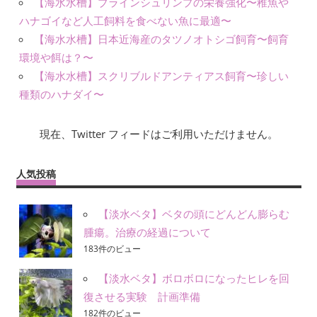
【海水水槽】ブラインシュリンプの栄養強化〜稚魚や
ハナゴイなど人工飼料を食べない魚に最適〜
【海水水槽】日本近海産のタツノオトシゴ飼育〜飼育
環境や餌は？〜
【海水水槽】スクリブルドアンティアス飼育〜珍しい
種類のハナダイ〜
現在、Twitter フィードはご利用いただけません。
人気投稿
【淡水ベタ】ベタの頭にどんどん膨らむ
腫瘍。治療の経過について
183件のビュー
【淡水ベタ】ボロボロになったヒレを回
復させる実験 計画準備
182件のビュー