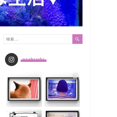
_noahsarks_