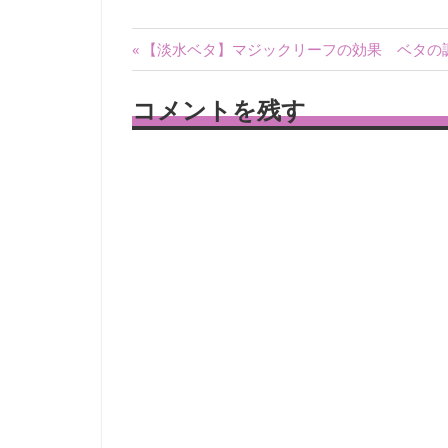
投
前
【淡水ベタ】マジックリーフの効果 ベタの
の
稿
記
コメントを残す
ナ
事:
ビ
ゲ
ー
シ
ョ
ン