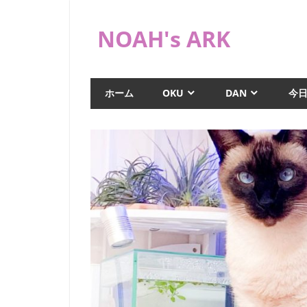
コ
ン
NOAH's ARK
テ
ン
猫
ツ
や
ホーム
OKU
DAN
今
へ
海
水
ス
水
キ
槽
ッ
な
プ
ど
日
常
ブ
ロ
グ