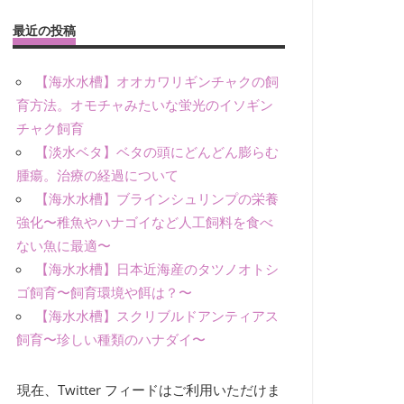
最近の投稿
【海水水槽】オオカワリギンチャクの飼
育方法。オモチャみたいな蛍光のイソギン
チャク飼育
【淡水ベタ】ベタの頭にどんどん膨らむ
腫瘍。治療の経過について
【海水水槽】ブラインシュリンプの栄養
強化〜稚魚やハナゴイなど人工飼料を食べ
ない魚に最適〜
【海水水槽】日本近海産のタツノオトシ
ゴ飼育〜飼育環境や餌は？〜
【海水水槽】スクリブルドアンティアス
飼育〜珍しい種類のハナダイ〜
現在、Twitter フィードはご利用いただけま