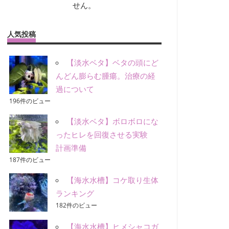
せん。
人気投稿
【淡水ベタ】ベタの頭にど
んどん膨らむ腫瘍。治療の経
過について
196件のビュー
【淡水ベタ】ボロボロにな
ったヒレを回復させる実験
計画準備
187件のビュー
【海水水槽】コケ取り生体
ランキング
182件のビュー
【海水水槽】ヒメシャコガ