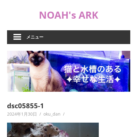
コ
NOAH's ARK
ン
テ
猫
ン
や
ツ
メニュー
海
へ
水
ス
水
キ
槽
ッ
な
プ
ど
日
常
ブ
dsc05855-1
ロ
2024年1月30日
oku_dan
グ