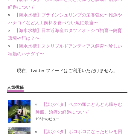
経過について
【海水水槽】ブラインシュリンプの栄養強化〜稚魚や
ハナゴイなど人工飼料を食べない魚に最適〜
【海水水槽】日本近海産のタツノオトシゴ飼育〜飼育
環境や餌は？〜
【海水水槽】スクリブルドアンティアス飼育〜珍しい
種類のハナダイ〜
現在、Twitter フィードはご利用いただけません。
人気投稿
【淡水ベタ】ベタの頭にどんどん膨らむ
腫瘍。治療の経過について
196件のビュー
【淡水ベタ】ボロボロになったヒレを回