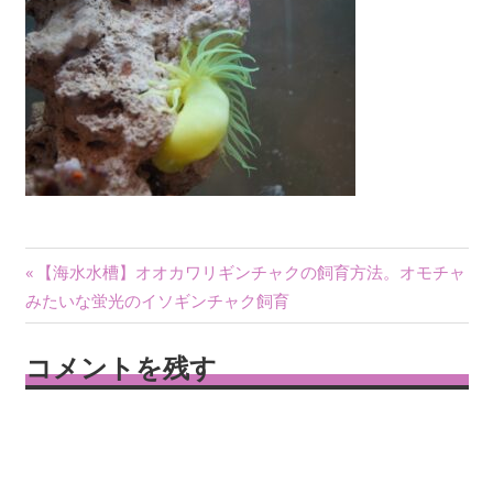
投
前
【海水水槽】オオカワリギンチャクの飼育方法。オモチャ
の
みたいな蛍光のイソギンチャク飼育
稿
記
ナ
事:
コメントを残す
ビ
ゲ
ー