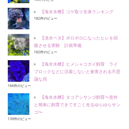
【海水水槽】コケ取り生体ランキング
182件のビュー
【淡水ベタ】ボロボロになったヒレを回
復させる実験 計画準備
182件のビュー
【海水水槽】ヒメシャコガイ飼育 ライ
ブロックなどに活着しないと食害される不思
議な貝
166件のビュー
【海水水槽】タコアシサンゴ飼育〜意外
と簡単に飼育できてすごく光るゆらゆらサン
ゴ〜
139件のビュー