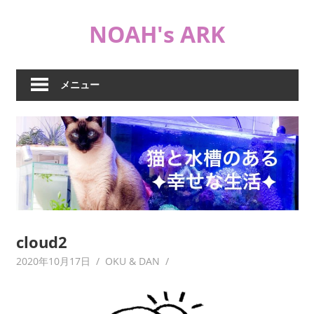
コ
NOAH's ARK
ン
テ
猫
ン
や
ツ
メニュー
海
へ
水
ス
水
キ
槽
ッ
な
プ
ど
日
常
ブ
cloud2
ロ
2020年10月17日
OKU & DAN
グ