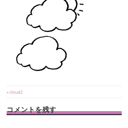
投
前
cloud2
の
稿
記
コメントを残す
ナ
事:
ビ