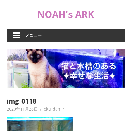
コ
NOAH's ARK
ン
テ
猫
ン
や
ツ
メニュー
海
へ
水
ス
水
キ
槽
ッ
な
プ
ど
日
常
ブ
img_0118
ロ
2020年11月28日
oku_dan
グ