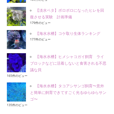
【淡水ベタ】ボロボロになったヒレを回
復させる実験 計画準備
179件のビュー
【海水水槽】コケ取り生体ランキング
177件のビュー
【海水水槽】ヒメシャコガイ飼育 ライ
ブロックなどに活着しないと食害される不思
議な貝
165件のビュー
【海水水槽】タコアシサンゴ飼育〜意外
と簡単に飼育できてすごく光るゆらゆらサン
ゴ〜
135件のビュー