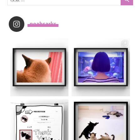
_noahsarks_