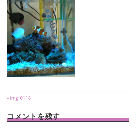
投
前
img_0118
の
稿
記
コメントを残す
ナ
事:
ビ