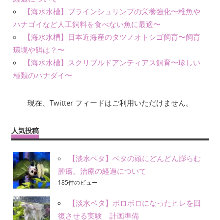
【海水水槽】ブラインシュリンプの栄養強化〜稚魚や
ハナゴイなど人工飼料を食べない魚に最適〜
【海水水槽】日本近海産のタツノオトシゴ飼育〜飼育
環境や餌は？〜
【海水水槽】スクリブルドアンティアス飼育〜珍しい
種類のハナダイ〜
現在、Twitter フィードはご利用いただけません。
人気投稿
【淡水ベタ】ベタの頭にどんどん膨らむ
腫瘍。治療の経過について
185件のビュー
【淡水ベタ】ボロボロになったヒレを回
復させる実験 計画準備