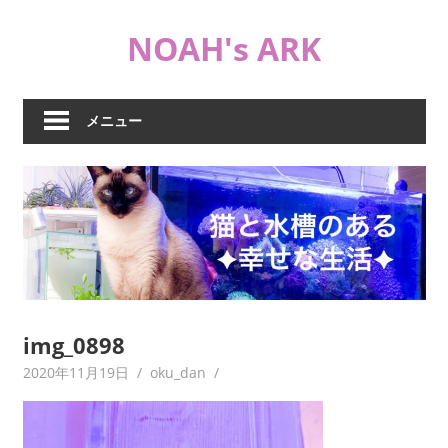
コ
NOAH's ARK
ン
テ
猫
ン
や
ツ
メニュー
海
へ
水
ス
水
キ
槽
ッ
な
プ
ど
日
常
ブ
img_0898
ロ
2020年11月19日
oku_dan
グ