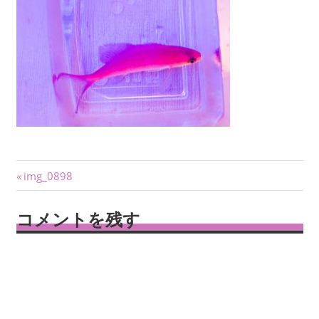
投
前
img_0898
の
稿
記
コメントを残す
ナ
事:
ビ
ゲ
ー