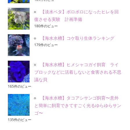
【淡水ベタ】ボロボロになったヒレを回
復させる実験 計画準備
180件のビュー
【海水水槽】コケ取り生体ランキング
179件のビュー
【海水水槽】ヒメシャコガイ飼育 ライ
ブロックなどに活着しないと食害される不思
議な貝
165件のビュー
【海水水槽】タコアシサンゴ飼育〜意外
と簡単に飼育できてすごく光るゆらゆらサン
ゴ〜
135件のビュー