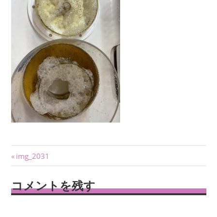
投
前
img_2031
の
稿
記
コメントを残す
ナ
事:
ビ