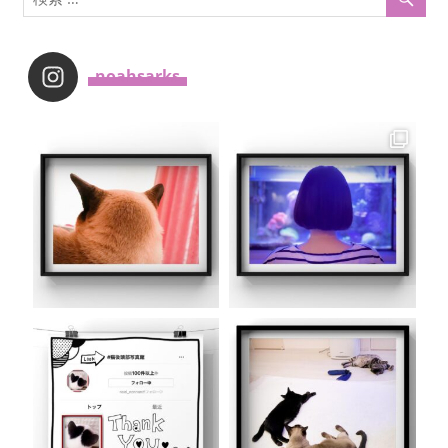
_noahsarks_