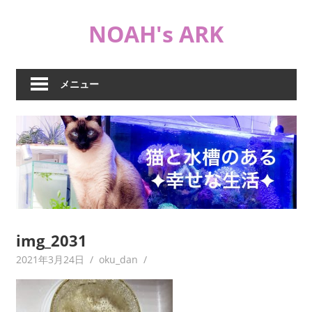
コ
NOAH's ARK
ン
テ
猫
ン
や
ツ
メニュー
海
へ
水
ス
水
キ
槽
ッ
な
プ
ど
日
常
ブ
img_2031
ロ
2021年3月24日
oku_dan
グ