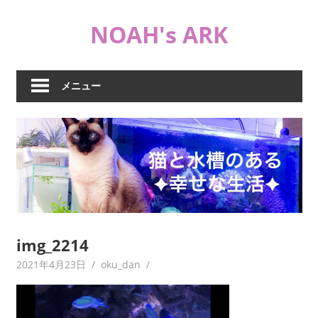
コ
NOAH's ARK
ン
テ
猫
ン
や
ツ
メニュー
海
へ
水
ス
水
キ
槽
ッ
な
プ
ど
日
常
ブ
img_2214
ロ
2021年4月23日
oku_dan
グ