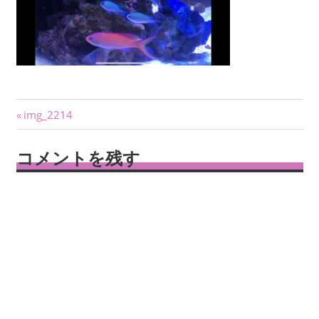
投
前
img_2214
の
稿
記
コメントを残す
ナ
事:
ビ
ゲ
ー
シ
ョ