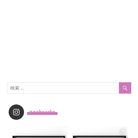
ン
_noahsarks_