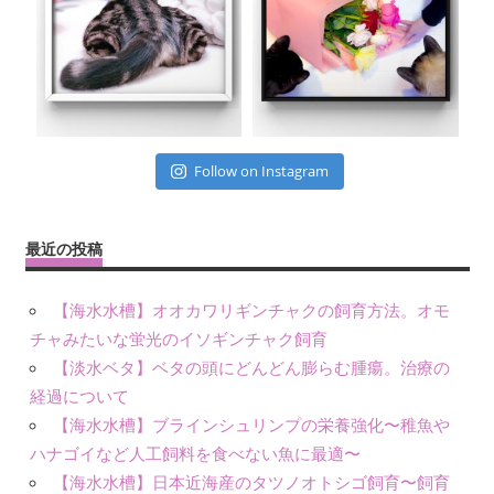
Follow on Instagram
最近の投稿
【海水水槽】オオカワリギンチャクの飼育方法。オモ
チャみたいな蛍光のイソギンチャク飼育
【淡水ベタ】ベタの頭にどんどん膨らむ腫瘍。治療の
経過について
【海水水槽】ブラインシュリンプの栄養強化〜稚魚や
ハナゴイなど人工飼料を食べない魚に最適〜
【海水水槽】日本近海産のタツノオトシゴ飼育〜飼育