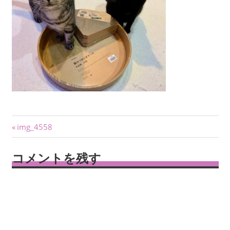
投
前
img_4558
の
稿
記
コメントを残す
ナ
事:
ビ
ゲ
ー