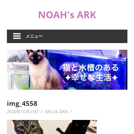
コ
NOAH's ARK
ン
テ
猫
ン
や
ツ
メニュー
海
へ
水
ス
水
キ
槽
ッ
な
プ
ど
日
常
ブ
img_4558
ロ
2020年10月23日
OKU & DAN
グ