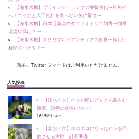
【海水水槽】ブラインシュリンプの栄養強化〜稚魚や
ハナゴイなど人工飼料を食べない魚に最適〜
【海水水槽】日本近海産のタツノオトシゴ飼育〜飼育
環境や餌は？〜
【海水水槽】スクリブルドアンティアス飼育〜珍しい
種類のハナダイ〜
現在、Twitter フィードはご利用いただけません。
人気投稿
【淡水ベタ】ベタの頭にどんどん膨らむ
腫瘍。治療の経過について
197件のビュー
【淡水ベタ】ボロボロになったヒレを回
復させる実験 計画準備