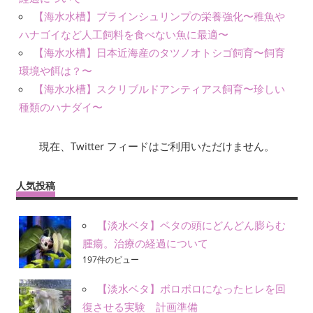
【海水水槽】ブラインシュリンプの栄養強化〜稚魚や
ハナゴイなど人工飼料を食べない魚に最適〜
【海水水槽】日本近海産のタツノオトシゴ飼育〜飼育
環境や餌は？〜
【海水水槽】スクリブルドアンティアス飼育〜珍しい
種類のハナダイ〜
現在、Twitter フィードはご利用いただけません。
人気投稿
【淡水ベタ】ベタの頭にどんどん膨らむ
腫瘍。治療の経過について
197件のビュー
【淡水ベタ】ボロボロになったヒレを回
復させる実験 計画準備