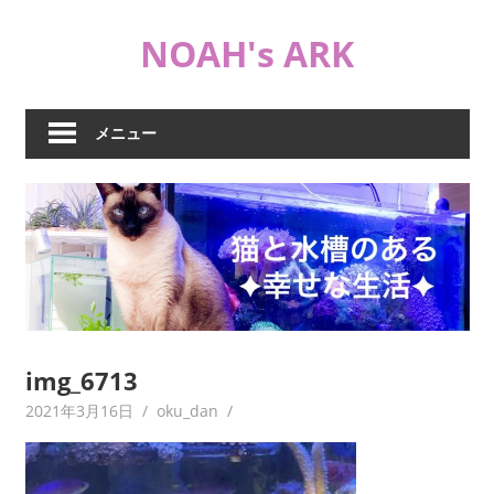
コ
NOAH's ARK
ン
テ
猫
ン
や
ツ
メニュー
海
へ
水
ス
水
キ
槽
ッ
な
プ
ど
日
常
ブ
img_6713
ロ
2021年3月16日
oku_dan
グ