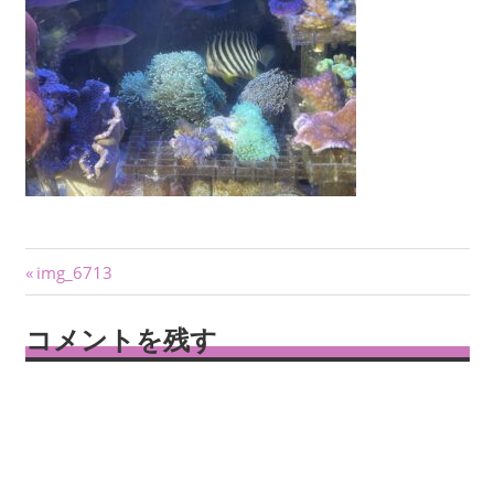
投
前
img_6713
の
稿
記
コメントを残す
ナ
事:
ビ
ゲ
ー