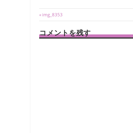
投
前
img_8353
の
稿
記
コメントを残す
ナ
事:
ビ
ゲ
ー
シ
ョ
ン