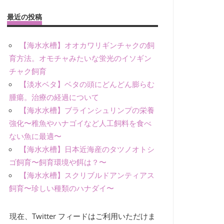
最近の投稿
【海水水槽】オオカワリギンチャクの飼
育方法。オモチャみたいな蛍光のイソギン
チャク飼育
【淡水ベタ】ベタの頭にどんどん膨らむ
腫瘍。治療の経過について
【海水水槽】ブラインシュリンプの栄養
強化〜稚魚やハナゴイなど人工飼料を食べ
ない魚に最適〜
【海水水槽】日本近海産のタツノオトシ
ゴ飼育〜飼育環境や餌は？〜
【海水水槽】スクリブルドアンティアス
飼育〜珍しい種類のハナダイ〜
現在、Twitter フィードはご利用いただけま