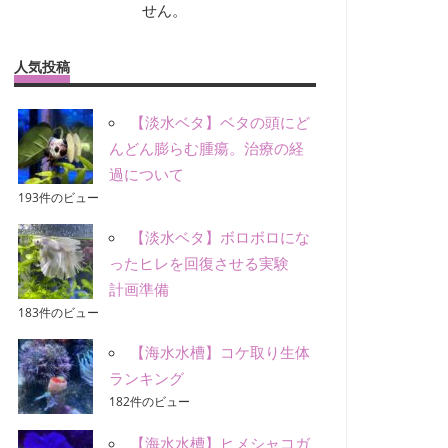
せん。
人気投稿
【淡水ベタ】ベタの頭にど
んどん膨らむ腫瘍。治療の経
過について
193件のビュー
【淡水ベタ】ボロボロにな
ったヒレを回復させる実験
計画準備
183件のビュー
【海水水槽】コケ取り生体
ランキング
182件のビュー
【海水水槽】ヒメシャコガ