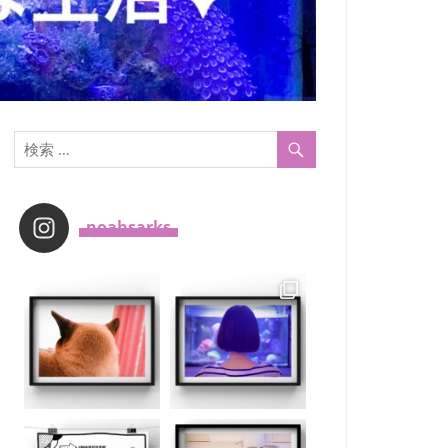
_noahsarks_