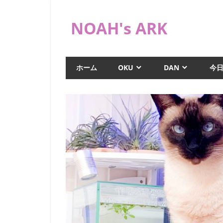
コ
ン
NOAH's ARK
テ
ン
猫
ツ
や
ホーム
OKU
DAN
今
へ
海
水
ス
水
キ
槽
ッ
な
プ
ど
日
常
ブ
ロ
グ