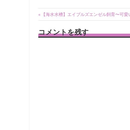
投
前
【海水水槽】エイブルズエンゼル飼育〜可愛
の
稿
記
コメントを残す
ナ
事:
ビ
ゲ
ー
シ
ョ
ン