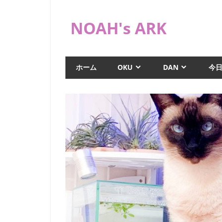
コ
ン
NOAH's ARK
テ
ン
猫
ツ
や
ホーム
OKU
DAN
今
へ
海
水
ス
水
キ
槽
ッ
な
プ
ど
日
常
ブ
ロ
グ