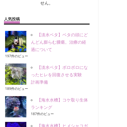
せん。
人気投稿
【淡水ベタ】ベタの頭にど
んどん膨らむ腫瘍。治療の経
過について
197件のビュー
【淡水ベタ】ボロボロにな
ったヒレを回復させる実験
計画準備
189件のビュー
【海水水槽】コケ取り生体
ランキング
187件のビュー
【海水水槽】ヒメシャコガ