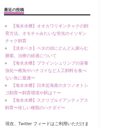
最近の投稿
【海水水槽】オオカワリギンチャクの飼
育方法。オモチャみたいな蛍光のイソギン
チャク飼育
【淡水ベタ】ベタの頭にどんどん膨らむ
腫瘍。治療の経過について
【海水水槽】ブラインシュリンプの栄養
強化〜稚魚やハナゴイなど人工飼料を食べ
ない魚に最適〜
【海水水槽】日本近海産のタツノオトシ
ゴ飼育〜飼育環境や餌は？〜
【海水水槽】スクリブルドアンティアス
飼育〜珍しい種類のハナダイ〜
現在、Twitter フィードはご利用いただけま