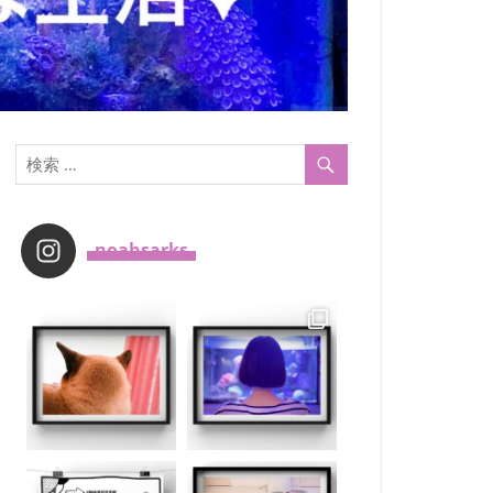
_noahsarks_