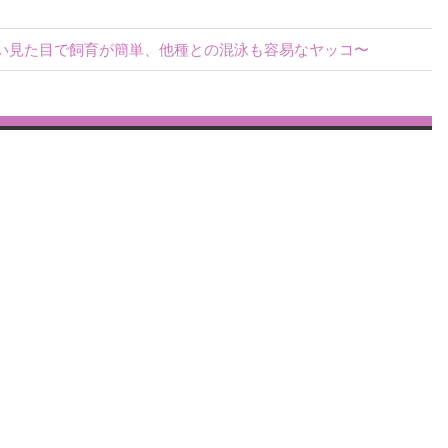
い見た目で飼育が簡単、他種との混泳も容易なヤッコ〜