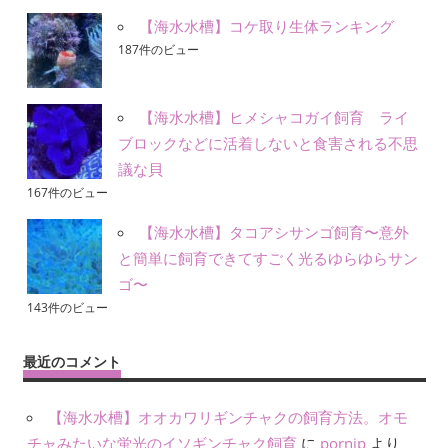
【海水水槽】コケ取り生体ランキング
187件のビュー
【海水水槽】ヒメシャコガイ飼育 ライ
ブロックなどに活着しないと食害される不思
議な貝
167件のビュー
【海水水槽】タコアシサンゴ飼育〜意外
と簡単に飼育できてすごく光るゆらゆらサン
ゴ〜
143件のビュー
最近のコメント
【海水水槽】オオカワリギンチャクの飼育方法。オモ
チャみたいな蛍光のイソギンチャク飼育
に
pornip
より