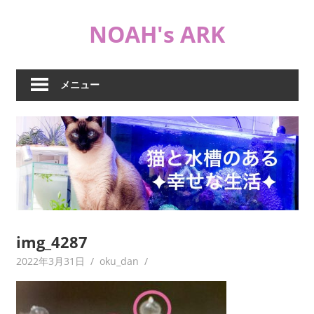
コ
NOAH's ARK
ン
テ
猫
ン
や
ツ
メニュー
海
へ
水
ス
水
キ
槽
ッ
な
プ
ど
日
常
ブ
img_4287
ロ
2022年3月31日
oku_dan
グ