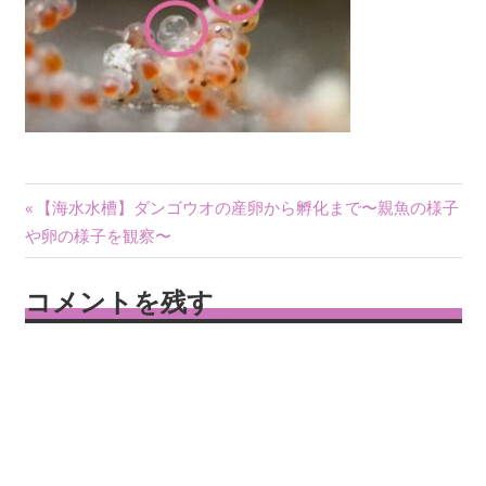
投
前
【海水水槽】ダンゴウオの産卵から孵化まで〜親魚の様子
の
や卵の様子を観察〜
稿
記
ナ
事:
コメントを残す
ビ
ゲ
ー
シ