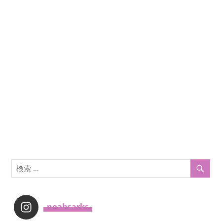
ョ
ン
_noahsarks_