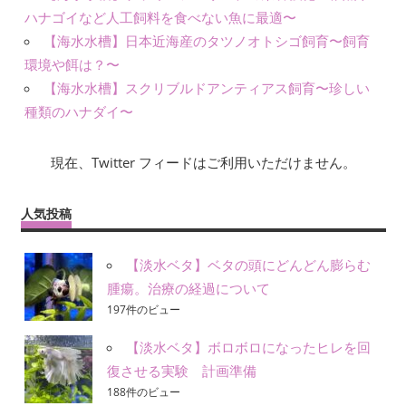
ハナゴイなど人工飼料を食べない魚に最適〜
【海水水槽】日本近海産のタツノオトシゴ飼育〜飼育
環境や餌は？〜
【海水水槽】スクリブルドアンティアス飼育〜珍しい
種類のハナダイ〜
現在、Twitter フィードはご利用いただけません。
人気投稿
【淡水ベタ】ベタの頭にどんどん膨らむ
腫瘍。治療の経過について
197件のビュー
【淡水ベタ】ボロボロになったヒレを回
復させる実験 計画準備
188件のビュー