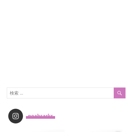
ョ
ン
_noahsarks_