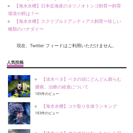
【海水水槽】日本近海産のタツノオトシゴ飼育〜飼育
環境や餌は？〜
【海水水槽】スクリブルドアンティアス飼育〜珍しい
種類のハナダイ〜
現在、Twitter フィードはご利用いただけません。
人気投稿
【淡水ベタ】ベタの頭にどんどん膨らむ
腫瘍。治療の経過について
185件のビュー
【海水水槽】コケ取り生体ランキング
183件のビュー
【淡水ベタ】ボロボロになったヒレを回