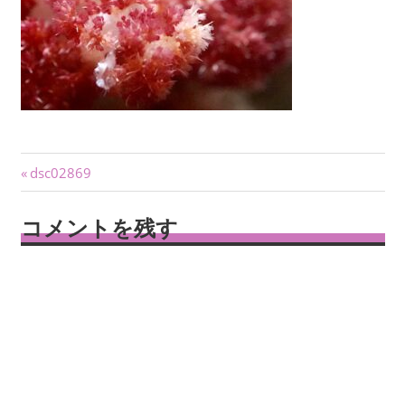
投
前
dsc02869
の
稿
記
コメントを残す
ナ
事:
ビ
ゲ
ー
シ