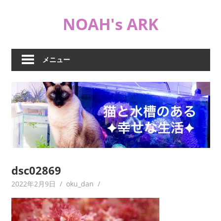
コ
NOAH's ARK
ン
テ
猫
ン
や
ツ
メニュー
海
へ
水
ス
水
キ
槽
ッ
な
プ
ど
日
常
ブ
dsc02869
ロ
2022年2月9日
oku_dan
グ