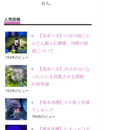
せん。
人気投稿
【淡水ベタ】ベタの頭にど
んどん膨らむ腫瘍。治療の経
過について
183件のビュー
【淡水ベタ】ボロボロにな
ったヒレを回復させる実験
計画準備
182件のビュー
【海水水槽】コケ取り生体
ランキング
180件のビュー
【海水水槽】ヒメシャコガ