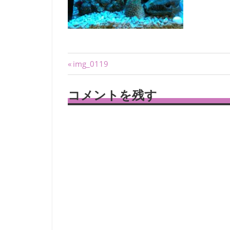
投
前
img_0119
の
稿
記
コメントを残す
ナ
事:
ビ
ゲ
ー
シ
ョ
ン