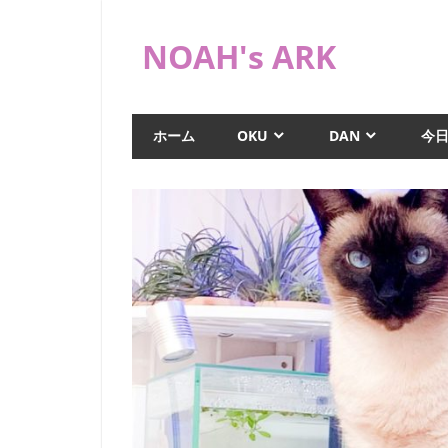
コ
ン
NOAH's ARK
テ
ン
猫
ツ
や
ホーム
OKU
DAN
今
へ
海
水
ス
水
キ
槽
ッ
な
プ
ど
日
常
ブ
ロ
グ