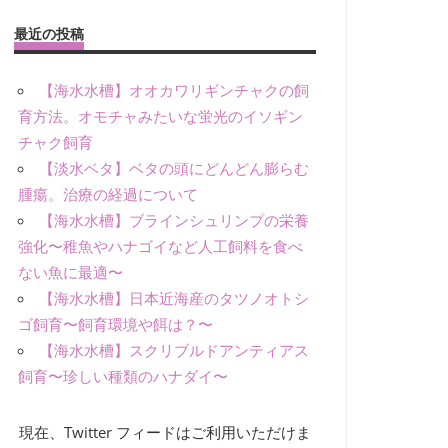
最近の投稿
【海水水槽】オオカワリギンチャクの飼
育方法。オモチャみたいな蛍光のイソギン
チャク飼育
【淡水ベタ】ベタの頭にどんどん膨らむ
腫瘍。治療の経過について
【海水水槽】ブラインシュリンプの栄養
強化〜稚魚やハナゴイなど人工飼料を食べ
ない魚に最適〜
【海水水槽】日本近海産のタツノオトシ
ゴ飼育〜飼育環境や餌は？〜
【海水水槽】スクリブルドアンティアス
飼育〜珍しい種類のハナダイ〜
現在、Twitter フィードはご利用いただけま