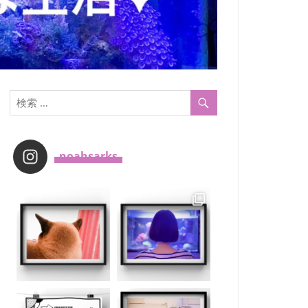
_noahsarks_