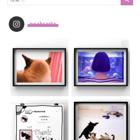
_noahsarks_