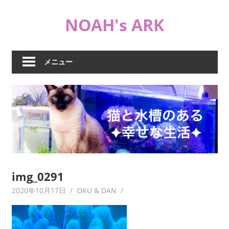
コ
NOAH's ARK
ン
テ
猫
ン
や
ツ
メニュー
海
へ
水
ス
水
キ
槽
ッ
な
プ
ど
日
常
ブ
img_0291
ロ
2020年10月17日
OKU & DAN
グ