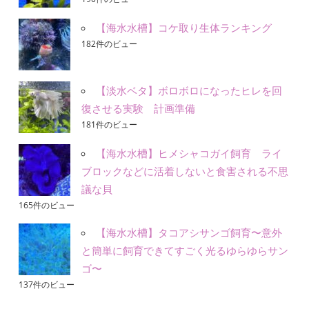
【海水水槽】コケ取り生体ランキング
182件のビュー
【淡水ベタ】ボロボロになったヒレを回
復させる実験 計画準備
181件のビュー
【海水水槽】ヒメシャコガイ飼育 ライ
ブロックなどに活着しないと食害される不思
議な貝
165件のビュー
【海水水槽】タコアシサンゴ飼育〜意外
と簡単に飼育できてすごく光るゆらゆらサン
ゴ〜
137件のビュー