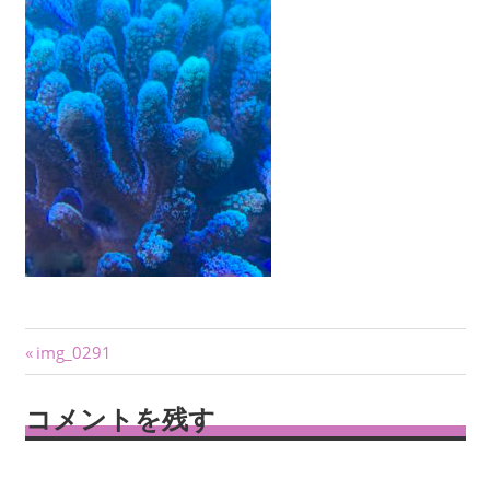
投
前
img_0291
の
稿
記
コメントを残す
ナ
事:
ビ