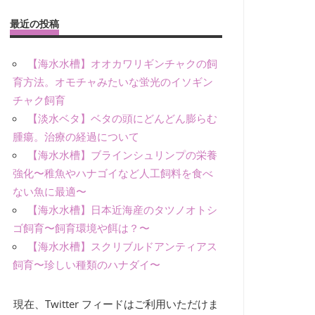
最近の投稿
【海水水槽】オオカワリギンチャクの飼
育方法。オモチャみたいな蛍光のイソギン
チャク飼育
【淡水ベタ】ベタの頭にどんどん膨らむ
腫瘍。治療の経過について
【海水水槽】ブラインシュリンプの栄養
強化〜稚魚やハナゴイなど人工飼料を食べ
ない魚に最適〜
【海水水槽】日本近海産のタツノオトシ
ゴ飼育〜飼育環境や餌は？〜
【海水水槽】スクリブルドアンティアス
飼育〜珍しい種類のハナダイ〜
現在、Twitter フィードはご利用いただけま