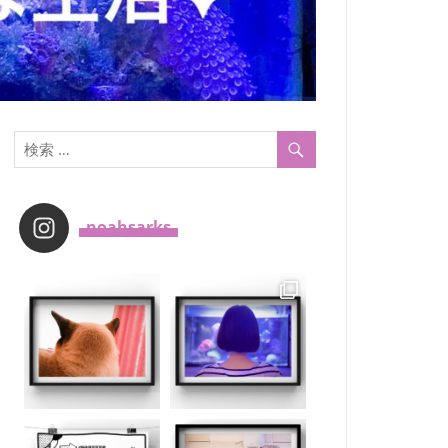
_noahsarks_