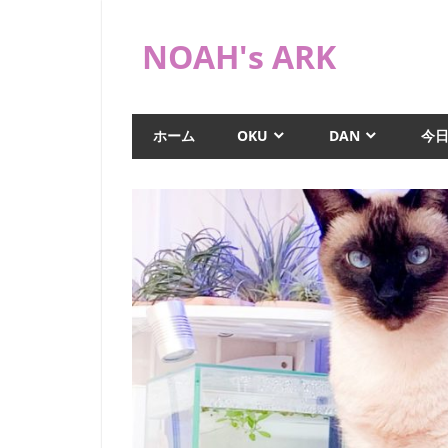
コ
ン
NOAH's ARK
テ
ン
猫
ツ
や
ホーム
OKU
DAN
今
へ
海
水
ス
水
キ
槽
ッ
な
プ
ど
日
常
ブ
ロ
グ