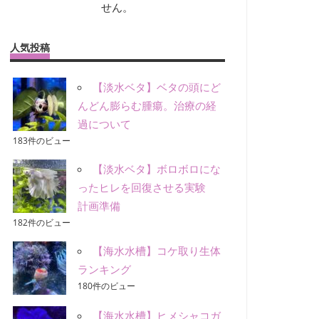
せん。
人気投稿
【淡水ベタ】ベタの頭にど
んどん膨らむ腫瘍。治療の経
過について
183件のビュー
【淡水ベタ】ボロボロにな
ったヒレを回復させる実験
計画準備
182件のビュー
【海水水槽】コケ取り生体
ランキング
180件のビュー
【海水水槽】ヒメシャコガ