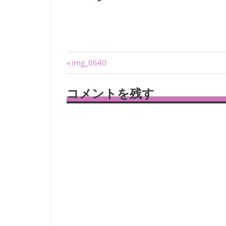
投
前
img_0640
の
稿
記
コメントを残す
ナ
事:
ビ
ゲ
ー
シ
ョ
ン