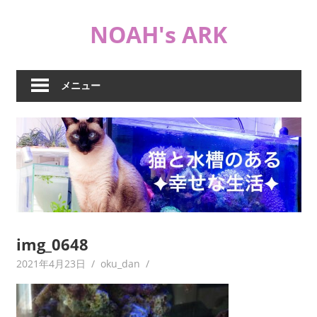
コ
NOAH's ARK
ン
テ
猫
ン
や
ツ
メニュー
海
へ
水
ス
水
キ
槽
ッ
な
プ
ど
日
常
ブ
img_0648
ロ
2021年4月23日
oku_dan
グ