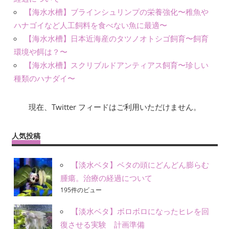
【海水水槽】ブラインシュリンプの栄養強化〜稚魚や
ハナゴイなど人工飼料を食べない魚に最適〜
【海水水槽】日本近海産のタツノオトシゴ飼育〜飼育
環境や餌は？〜
【海水水槽】スクリブルドアンティアス飼育〜珍しい
種類のハナダイ〜
現在、Twitter フィードはご利用いただけません。
人気投稿
【淡水ベタ】ベタの頭にどんどん膨らむ
腫瘍。治療の経過について
195件のビュー
【淡水ベタ】ボロボロになったヒレを回
復させる実験 計画準備