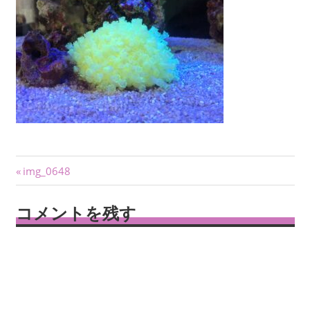
投
前
img_0648
の
稿
記
コメントを残す
ナ
事:
ビ
ゲ
ー