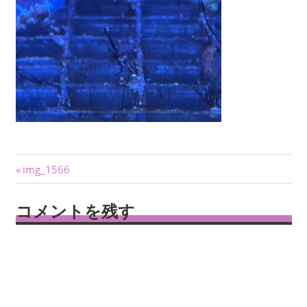
投
前
img_1566
の
稿
記
コメントを残す
ナ
事:
ビ
ゲ
ー