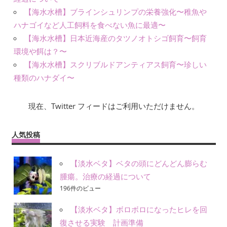
【海水水槽】ブラインシュリンプの栄養強化〜稚魚や
ハナゴイなど人工飼料を食べない魚に最適〜
【海水水槽】日本近海産のタツノオトシゴ飼育〜飼育
環境や餌は？〜
【海水水槽】スクリブルドアンティアス飼育〜珍しい
種類のハナダイ〜
現在、Twitter フィードはご利用いただけません。
人気投稿
【淡水ベタ】ベタの頭にどんどん膨らむ
腫瘍。治療の経過について
196件のビュー
【淡水ベタ】ボロボロになったヒレを回
復させる実験 計画準備