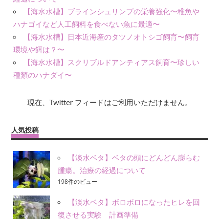
【海水水槽】ブラインシュリンプの栄養強化〜稚魚や
ハナゴイなど人工飼料を食べない魚に最適〜
【海水水槽】日本近海産のタツノオトシゴ飼育〜飼育
環境や餌は？〜
【海水水槽】スクリブルドアンティアス飼育〜珍しい
種類のハナダイ〜
現在、Twitter フィードはご利用いただけません。
人気投稿
【淡水ベタ】ベタの頭にどんどん膨らむ
腫瘍。治療の経過について
198件のビュー
【淡水ベタ】ボロボロになったヒレを回
復させる実験 計画準備