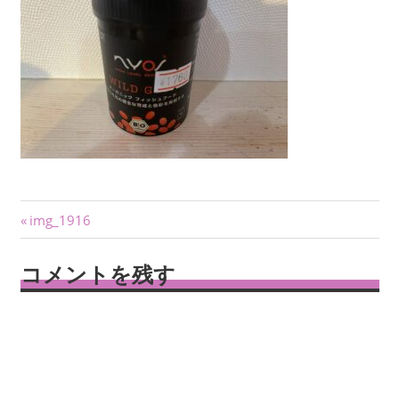
投
前
img_1916
の
稿
記
コメントを残す
ナ
事:
ビ
ゲ
ー