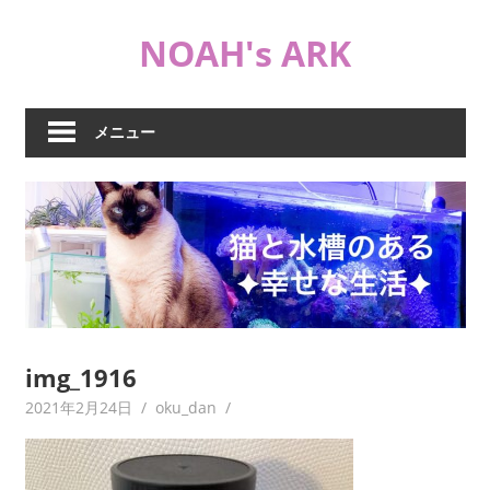
コ
NOAH's ARK
ン
テ
猫
ン
や
ツ
メニュー
海
へ
水
ス
水
キ
槽
ッ
な
プ
ど
日
常
ブ
img_1916
ロ
2021年2月24日
oku_dan
グ