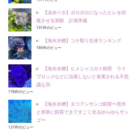
【淡水ベタ】ボロボロになったヒレを回
復させる実験 計画準備
191件のビュー
【海水水槽】コケ取り生体ランキング
186件のビュー
【海水水槽】ヒメシャコガイ飼育 ライ
ブロックなどに活着しないと食害される不思
議な貝
178件のビュー
【海水水槽】タコアシサンゴ飼育〜意外
と簡単に飼育できてすごく光るゆらゆらサン
ゴ〜
137件のビュー