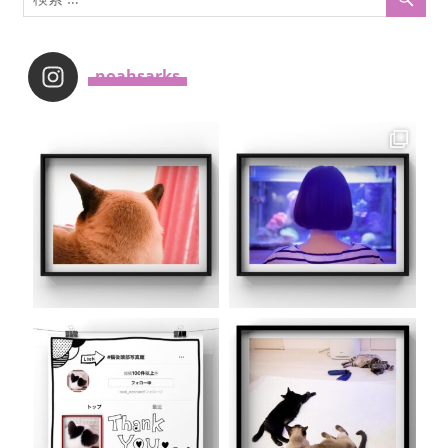
_noahsarks_