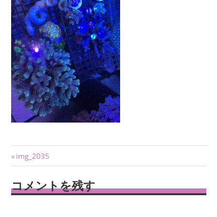
投
前
img_2035
の
稿
記
コメントを残す
ナ
事:
ビ