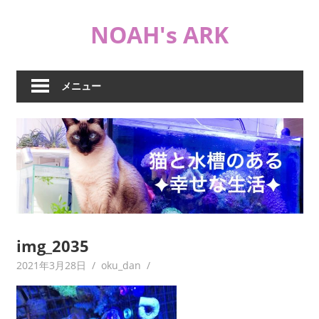
コ
NOAH's ARK
ン
テ
猫
ン
や
ツ
メニュー
海
へ
水
ス
水
キ
槽
ッ
な
プ
ど
日
常
ブ
img_2035
ロ
2021年3月28日
oku_dan
グ