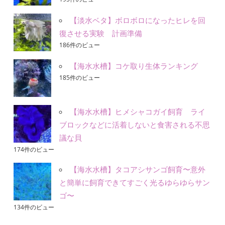
【淡水ベタ】ボロボロになったヒレを回
復させる実験 計画準備
186件のビュー
【海水水槽】コケ取り生体ランキング
185件のビュー
【海水水槽】ヒメシャコガイ飼育 ライ
ブロックなどに活着しないと食害される不思
議な貝
174件のビュー
【海水水槽】タコアシサンゴ飼育〜意外
と簡単に飼育できてすごく光るゆらゆらサン
ゴ〜
134件のビュー