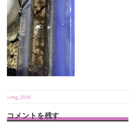
投
前
img_2039
の
稿
記
コメントを残す
ナ
事:
ビ