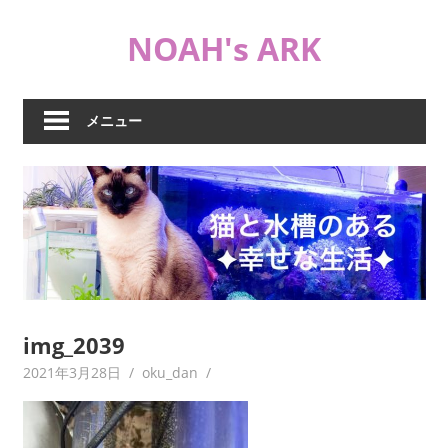
コ
NOAH's ARK
ン
テ
猫
ン
や
ツ
メニュー
海
へ
水
ス
水
キ
槽
ッ
な
プ
ど
日
常
ブ
img_2039
ロ
2021年3月28日
oku_dan
グ