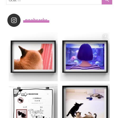
_noahsarks_