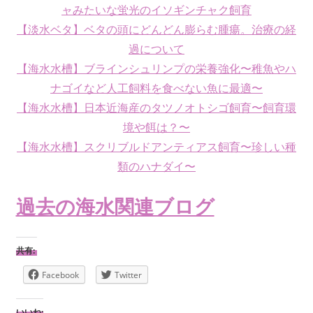
ャみたいな蛍光のイソギンチャク飼育
【淡水ベタ】ベタの頭にどんどん膨らむ腫瘍。治療の経
過について
【海水水槽】ブラインシュリンプの栄養強化〜稚魚やハ
ナゴイなど人工飼料を食べない魚に最適〜
【海水水槽】日本近海産のタツノオトシゴ飼育〜飼育環
境や餌は？〜
【海水水槽】スクリブルドアンティアス飼育〜珍しい種
類のハナダイ〜
過去の海水関連ブログ
共有:
Facebook
Twitter
いいね: