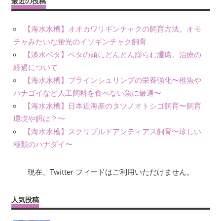
最近の投稿
【海水水槽】オオカワリギンチャクの飼育方法。オモ
チャみたいな蛍光のイソギンチャク飼育
【淡水ベタ】ベタの頭にどんどん膨らむ腫瘍。治療の
経過について
【海水水槽】ブラインシュリンプの栄養強化〜稚魚や
ハナゴイなど人工飼料を食べない魚に最適〜
【海水水槽】日本近海産のタツノオトシゴ飼育〜飼育
環境や餌は？〜
【海水水槽】スクリブルドアンティアス飼育〜珍しい
種類のハナダイ〜
現在、Twitter フィードはご利用いただけません。
人気投稿