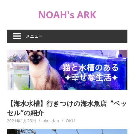
コ
NOAH's ARK
ン
テ
猫
ン
や
ツ
メニュー
海
へ
水
ス
水
キ
槽
ッ
な
プ
ど
日
常
ブ
【海水水槽】行きつけの海水魚店〝ベッ
ロ
セル”の紹介
グ
2021年1月23日
oku_dan
OKU