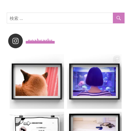
_noahsarks_