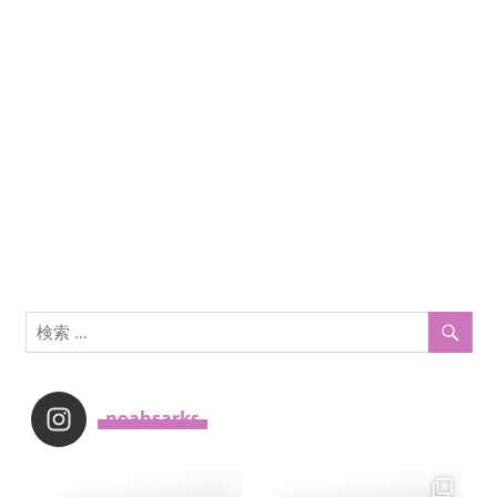
ン
_noahsarks_