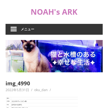
コ
NOAH's ARK
ン
テ
猫
ン
や
ツ
メニュー
海
へ
水
ス
水
キ
槽
ッ
な
プ
ど
日
常
ブ
img_4990
ロ
2022年5月31日
oku_dan
グ