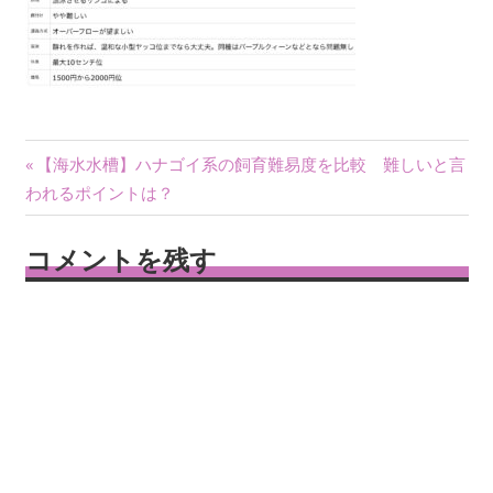
投
前
【海水水槽】ハナゴイ系の飼育難易度を比較 難しいと言
の
われるポイントは？
稿
記
ナ
事:
コメントを残す
ビ
ゲ
ー
シ
ョ