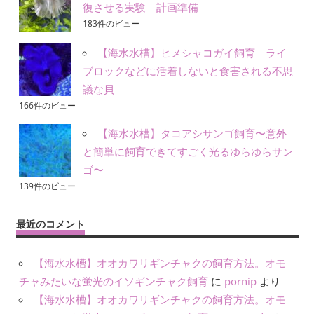
復させる実験 計画準備
183件のビュー
【海水水槽】ヒメシャコガイ飼育 ライ
ブロックなどに活着しないと食害される不思
議な貝
166件のビュー
【海水水槽】タコアシサンゴ飼育〜意外
と簡単に飼育できてすごく光るゆらゆらサン
ゴ〜
139件のビュー
最近のコメント
【海水水槽】オオカワリギンチャクの飼育方法。オモ
チャみたいな蛍光のイソギンチャク飼育
に
pornip
より
【海水水槽】オオカワリギンチャクの飼育方法。オモ