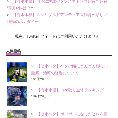
【海水水槽】日本近海産のタツノオトシゴ飼育〜飼育
環境や餌は？〜
【海水水槽】スクリブルドアンティアス飼育〜珍しい
種類のハナダイ〜
現在、Twitter フィードはご利用いただけません。
人気投稿
【淡水ベタ】ベタの頭にどんどん膨らむ
腫瘍。治療の経過について
185件のビュー
【海水水槽】コケ取り生体ランキング
184件のビュー
【淡水ベタ】ボロボロになったヒレを回